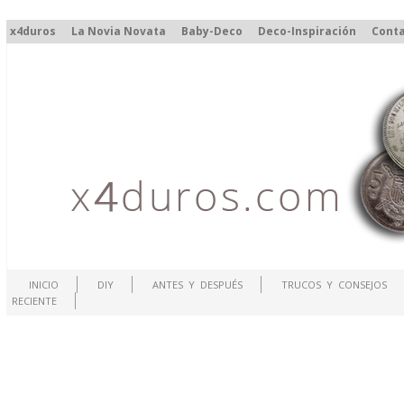
x4duros
La Novia Novata
Baby-Deco
Deco-Inspiración
Cont
INICIO
DIY
ANTES Y DESPUÉS
TRUCOS Y CONSEJOS
RECIENTE
.