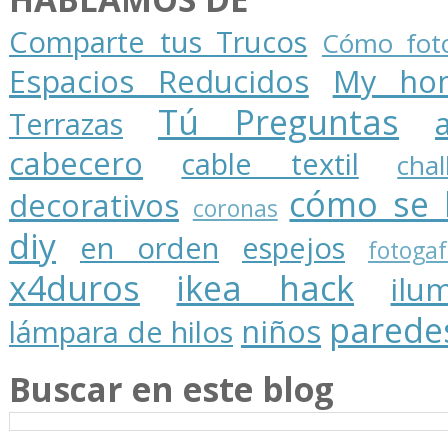
Comparte tus Trucos
Cómo foto
Espacios Reducidos
My ho
Tú Preguntas
Terrazas
cabecero
cable textil
cha
cómo se 
decorativos
coronas
diy
en orden
espejos
fotogaf
x4duros
ikea hack
ilu
parede
niños
lámpara de hilos
Buscar en este blog