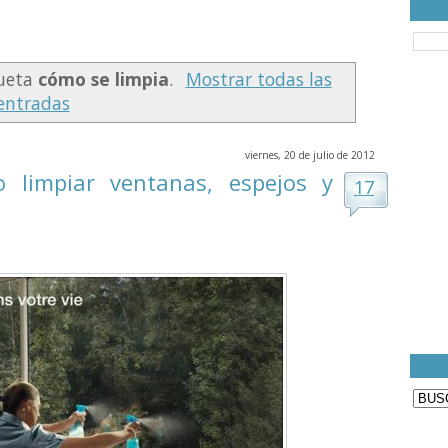
queta
cómo se limpia
.
Mostrar todas las
entradas
viernes, 20 de julio de 2012
 limpiar ventanas, espejos y
17