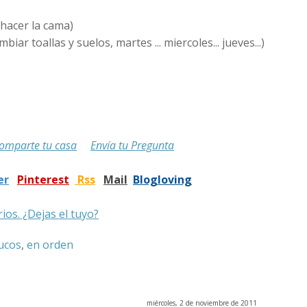
 hacer la cama)
ar toallas y suelos, martes ... miercoles... jueves...)
omparte tu casa
Envía tu Pregunta
er
Pinterest
Rss
Mail
Blogloving
ios. ¿Dejas el tuyo?
ucos
,
en orden
miércoles, 2 de noviembre de 2011