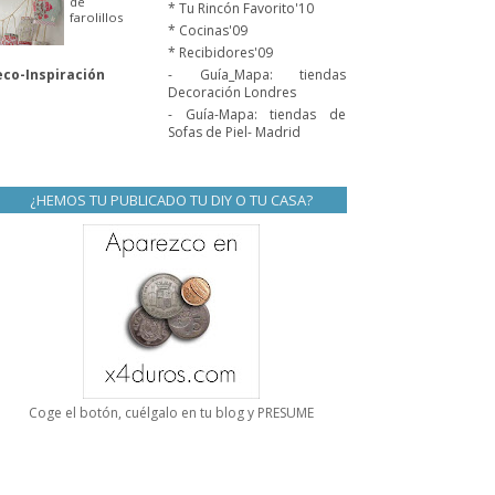
de
* Tu Rincón Favorito'10
farolillos
* Cocinas'09
* Recibidores'09
co-Inspiración
- Guía_Mapa: tiendas
Decoración Londres
- Guía-Mapa: tiendas de
Sofas de Piel- Madrid
¿HEMOS TU PUBLICADO TU DIY O TU CASA?
Coge el botón, cuélgalo en tu blog y PRESUME