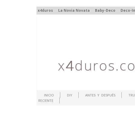
x4duros
La Novia Novata
Baby-Deco
Deco-In
INICIO
DIY
ANTES Y DESPUÉS
TRU
RECIENTE
.