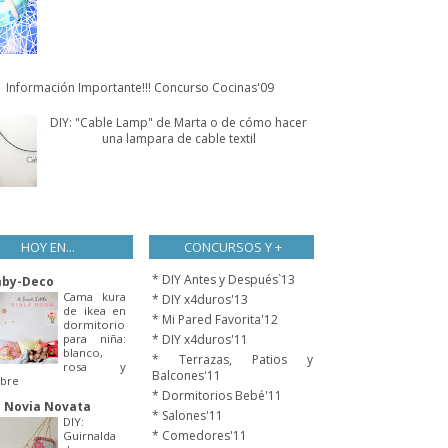
Información Importante!!! Concurso Cocinas'09
DIY: "Cable Lamp" de Marta o de cómo hacer
una lampara de cable textil
HOY EN...
CONCURSOS Y +
* DIY Antes y Después`13
aby-Deco
Cama kura
* DIY x4duros'13
de ikea en
* Mi Pared Favorita'12
dormitorio
para niña:
* DIY x4duros'11
blanco,
* Terrazas, Patios y
rosa y
Balcones'11
bre
* Dormitorios Bebé'11
 Novia Novata
* Salones'11
DIY:
* Comedores'11
Guirnalda