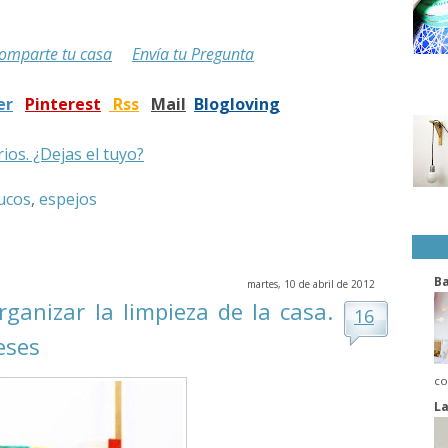
omparte tu casa
Envía tu Pregunta
er
Pinterest
Rss
Mail
Blogloving
ios. ¿Dejas el tuyo?
ucos
,
espejos
B
martes, 10 de abril de 2012
anizar la limpieza de la casa.
16
eses
co
La