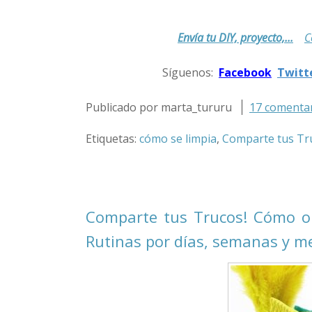
Envía tu DIY, proyecto,...
C
.
Síguenos:
Facebook
Twitt
.
Publicado por marta_tururu
17 comentar
Etiquetas:
cómo se limpia
,
Comparte tus Tr
Comparte tus Trucos! Cómo org
Rutinas por días, semanas y m