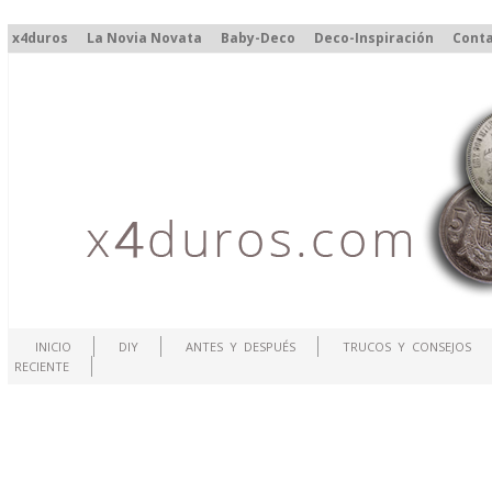
x4duros
La Novia Novata
Baby-Deco
Deco-Inspiración
Cont
INICIO
DIY
ANTES Y DESPUÉS
TRUCOS Y CONSEJOS
RECIENTE
.