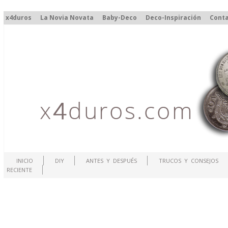
x4duros
La Novia Novata
Baby-Deco
Deco-Inspiración
Cont
INICIO
DIY
ANTES Y DESPUÉS
TRUCOS Y CONSEJOS
RECIENTE
.