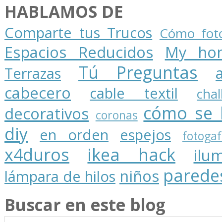
HABLAMOS DE
Comparte tus Trucos
Cómo foto
Espacios Reducidos
My ho
Tú Preguntas
Terrazas
cabecero
cable textil
cha
cómo se 
decorativos
coronas
diy
en orden
espejos
fotogaf
x4duros
ikea hack
ilu
parede
niños
lámpara de hilos
Buscar en este blog