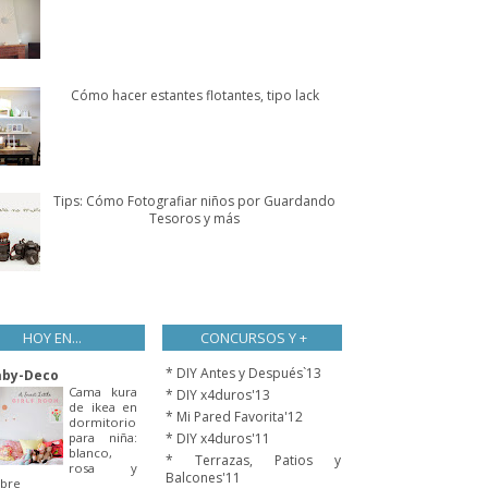
Cómo hacer estantes flotantes, tipo lack
Tips: Cómo Fotografiar niños por Guardando
Tesoros y más
HOY EN...
CONCURSOS Y +
* DIY Antes y Después`13
aby-Deco
Cama kura
* DIY x4duros'13
de ikea en
* Mi Pared Favorita'12
dormitorio
para niña:
* DIY x4duros'11
blanco,
* Terrazas, Patios y
rosa y
Balcones'11
bre