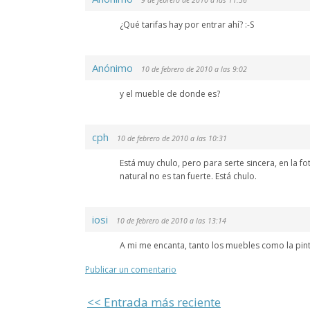
9 de febrero de 2010 a las 11:56
¿Qué tarifas hay por entrar ahí? :-S
Anónimo
10 de febrero de 2010 a las 9:02
y el mueble de donde es?
cph
10 de febrero de 2010 a las 10:31
Está muy chulo, pero para serte sincera, en la 
natural no es tan fuerte. Está chulo.
iosi
10 de febrero de 2010 a las 13:14
A mi me encanta, tanto los muebles como la pintu
Publicar un comentario
<< Entrada más reciente