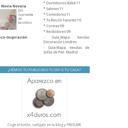
* Dormitorios Bebé'11
 Novia Novata
* Salones'11
DIY:
* Comedores'11
Guirnalda
de
* Tu Rincón Favorito'10
farolillos
* Cocinas'09
* Recibidores'09
co-Inspiración
- Guía_Mapa: tiendas
Decoración Londres
- Guía-Mapa: tiendas de
Sofas de Piel- Madrid
¿HEMOS TU PUBLICADO TU DIY O TU CASA?
Coge el botón, cuélgalo en tu blog y PRESUME