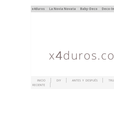
x4duros
La Novia Novata
Baby-Deco
Deco-In
INICIO
DIY
ANTES Y DESPUÉS
TRU
RECIENTE
.