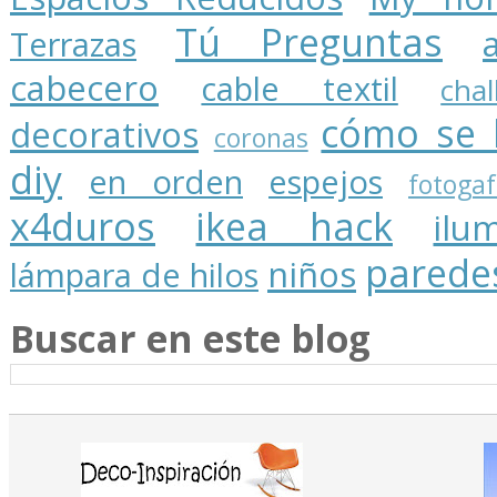
Tú Preguntas
Terrazas
cabecero
cable textil
cha
cómo se 
decorativos
coronas
diy
en orden
espejos
fotogaf
x4duros
ikea hack
ilu
parede
niños
lámpara de hilos
Buscar en este blog