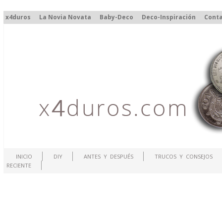
x4duros
La Novia Novata
Baby-Deco
Deco-Inspiración
Cont
INICIO
DIY
ANTES Y DESPUÉS
TRUCOS Y CONSEJOS
RECIENTE
.