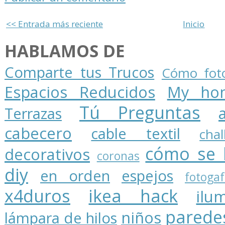
<< Entrada más reciente
Inicio
HABLAMOS DE
Comparte tus Trucos
Cómo foto
Espacios Reducidos
My ho
Tú Preguntas
Terrazas
cabecero
cable textil
cha
cómo se 
decorativos
coronas
diy
en orden
espejos
fotogaf
x4duros
ikea hack
ilu
parede
niños
lámpara de hilos