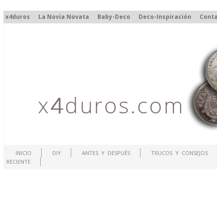
x4duros
La Novia Novata
Baby-Deco
Deco-Inspiración
Cont
INICIO
DIY
ANTES Y DESPUÉS
TRUCOS Y CONSEJOS
RECIENTE
.