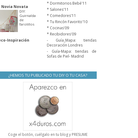
* Dormitorios Bebé'11
 Novia Novata
* Salones'11
DIY:
* Comedores'11
Guirnalda
de
* Tu Rincón Favorito'10
farolillos
* Cocinas'09
* Recibidores'09
co-Inspiración
- Guía_Mapa: tiendas
Decoración Londres
- Guía-Mapa: tiendas de
Sofas de Piel- Madrid
¿HEMOS TU PUBLICADO TU DIY O TU CASA?
Coge el botón, cuélgalo en tu blog y PRESUME