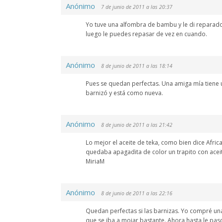
Anónimo
7 de junio de 2011 a las 20:37
Yo tuve una alfombra de bambu y le di reparado
luego le puedes repasar de vez en cuando.
Anónimo
8 de junio de 2011 a las 18:14
Pues se quedan perfectas. Una amiga mía tiene u
barnizó y está como nueva.
Anónimo
8 de junio de 2011 a las 21:42
Lo mejor el aceite de teka, como bien dice Afric
quedaba apagadita de color un trapito con acei
MiriaM
Anónimo
8 de junio de 2011 a las 22:16
Quedan perfectas si las barnizas. Yo compré un
que se iba a mojar bastante. Ahora hasta le pas