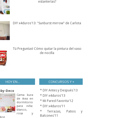
estanterías?
DIY x4duros'13: "Sunburst mirrow" de Carlota
Tú Preguntas! Cómo quitar la pintura del vaso
de nocilla
HOY EN...
CONCURSOS Y +
* DIY Antes y Después`13
aby-Deco
Cama kura
* DIY x4duros'13
de ikea en
* Mi Pared Favorita'12
dormitorio
para niña:
* DIY x4duros'11
blanco,
* Terrazas, Patios y
rosa y
Balcones'11
bre