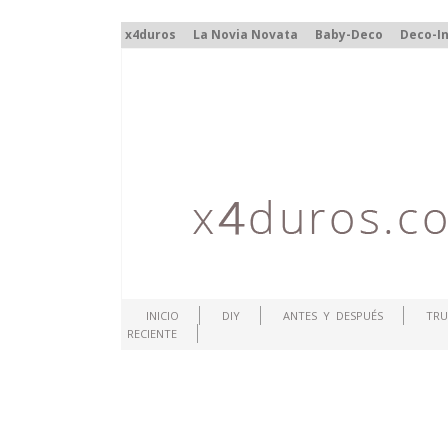
x4duros
La Novia Novata
Baby-Deco
Deco-In
INICIO
DIY
ANTES Y DESPUÉS
TRU
RECIENTE
.