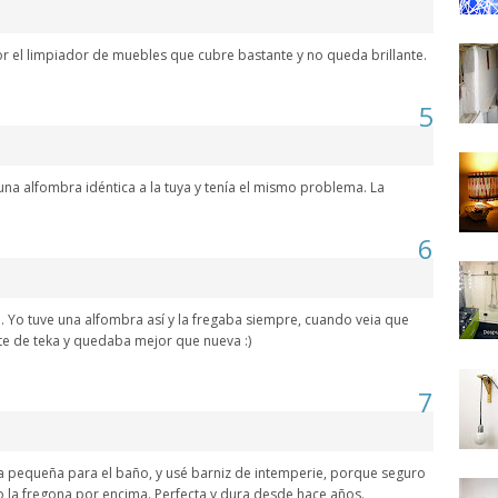
r el limpiador de muebles que cubre bastante y no queda brillante.
5
na alfombra idéntica a la tuya y tenía el mismo problema. La
6
a. Yo tuve una alfombra así y la fregaba siempre, cuando veia que
te de teka y quedaba mejor que nueva :)
7
a pequeña para el baño, y usé barniz de intemperie, porque seguro
o la fregona por encima. Perfecta y dura desde hace años.