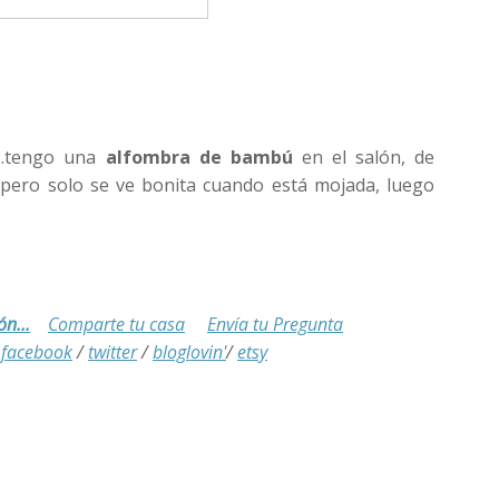
a..tengo una
alfombra de bambú
en el salón, de
, pero solo se ve bonita cuando está mojada, luego
?
ón...
Comparte tu casa
Envía tu Pregunta
.
/
facebook
/
twitter
/
bloglovin'
/
etsy