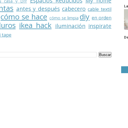
Espacios Reducidos
My home
u casa y DIY
ntas
La
antes y después
cabecero
cable textil
cómo se hace
diy
en orden
cómo se limpia
duros
ikea hack
iluminación
inspirate
 tape
De