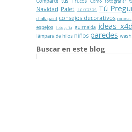
Comparte tus Trucos
Cómo fotografiar t
Tú Pregu
Navidad
Palet
Terrazas
consejos decorativos
chalk paint
coronas
ideas x4
espejos
guirnalda
fotogafía
paredes
niños
lámpara de hilos
washi
Buscar en este blog