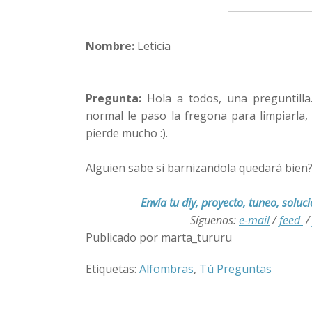
Nombre:
Leticia
Pregunta:
Hola a todos, una preguntill
normal le paso la fregona para limpiarla
pierde mucho :).
Alguien sabe si barnizandola quedará bien
Envía tu diy, proyecto, tuneo, soluci
Síguenos:
e-mail
/
feed
Publicado por marta_tururu
Etiquetas:
Alfombras
,
Tú Preguntas