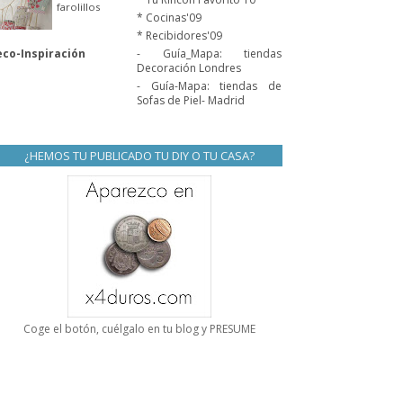
farolillos
* Cocinas'09
* Recibidores'09
co-Inspiración
- Guía_Mapa: tiendas
Decoración Londres
- Guía-Mapa: tiendas de
Sofas de Piel- Madrid
¿HEMOS TU PUBLICADO TU DIY O TU CASA?
Coge el botón, cuélgalo en tu blog y PRESUME