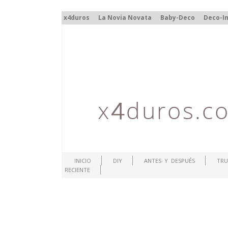
x4duros
La Novia Novata
Baby-Deco
Deco-In
INICIO
DIY
ANTES Y DESPUÉS
TRU
RECIENTE
.