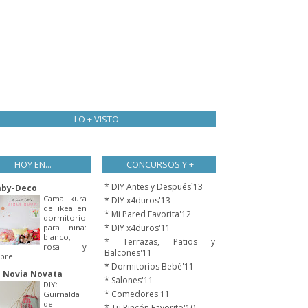
LO + VISTO
HOY EN...
CONCURSOS Y +
* DIY Antes y Después`13
aby-Deco
Cama kura
* DIY x4duros'13
de ikea en
* Mi Pared Favorita'12
dormitorio
para niña:
* DIY x4duros'11
blanco,
* Terrazas, Patios y
rosa y
Balcones'11
bre
* Dormitorios Bebé'11
 Novia Novata
* Salones'11
DIY:
* Comedores'11
Guirnalda
de
* Tu Rincón Favorito'10