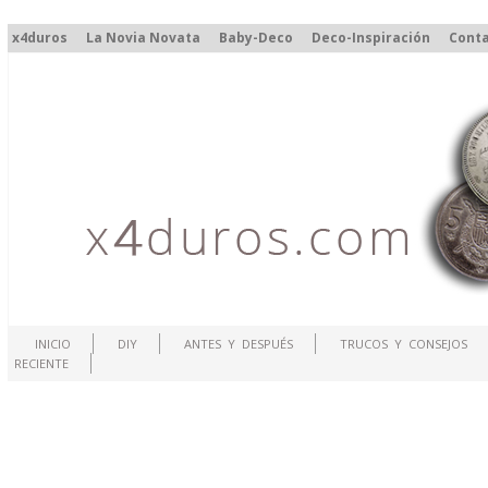
x4duros
La Novia Novata
Baby-Deco
Deco-Inspiración
Cont
INICIO
DIY
ANTES Y DESPUÉS
TRUCOS Y CONSEJOS
RECIENTE
.