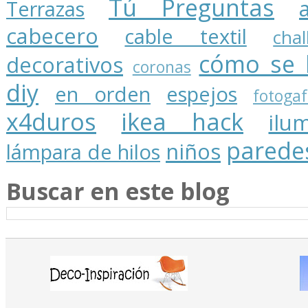
Tú Preguntas
Terrazas
cabecero
cable textil
cha
cómo se 
decorativos
coronas
diy
en orden
espejos
fotogaf
x4duros
ikea hack
ilu
parede
niños
lámpara de hilos
Buscar en este blog