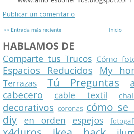
Publicar un comentario
<< Entrada más reciente
Inicio
HABLAMOS DE
Comparte tus Trucos
Cómo foto
Espacios Reducidos
My ho
Tú Preguntas
Terrazas
cabecero
cable textil
cha
cómo se 
decorativos
coronas
diy
en orden
espejos
fotogaf
x4duros
ikea hack
ilu