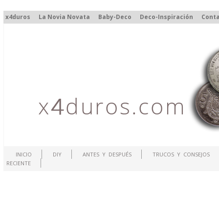
x4duros
La Novia Novata
Baby-Deco
Deco-Inspiración
Cont
INICIO
DIY
ANTES Y DESPUÉS
TRUCOS Y CONSEJOS
RECIENTE
.