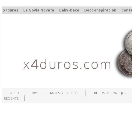
x4duros
La Novia Novata
Baby-Deco
Deco-Inspiración
Cont
INICIO
DIY
ANTES Y DESPUÉS
TRUCOS Y CONSEJOS
RECIENTE
.