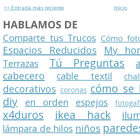
<< Entrada más reciente
Inicio
HABLAMOS DE
Comparte tus Trucos
Cómo foto
Espacios Reducidos
My ho
Tú Preguntas
Terrazas
cabecero
cable textil
cha
cómo se 
decorativos
coronas
diy
en orden
espejos
fotogaf
x4duros
ikea hack
ilu
parede
niños
lámpara de hilos