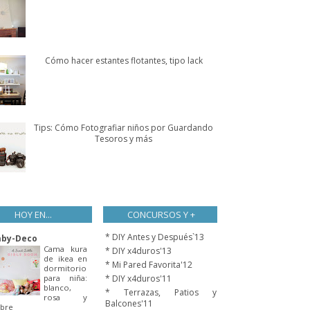
Cómo hacer estantes flotantes, tipo lack
Tips: Cómo Fotografiar niños por Guardando
Tesoros y más
HOY EN...
CONCURSOS Y +
* DIY Antes y Después`13
aby-Deco
Cama kura
* DIY x4duros'13
de ikea en
* Mi Pared Favorita'12
dormitorio
para niña:
* DIY x4duros'11
blanco,
* Terrazas, Patios y
rosa y
Balcones'11
bre