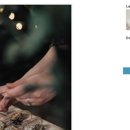
La
De