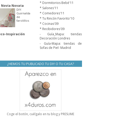
* Dormitorios Bebé'11
 Novia Novata
* Salones'11
DIY:
* Comedores'11
Guirnalda
de
* Tu Rincón Favorito'10
farolillos
* Cocinas'09
* Recibidores'09
co-Inspiración
- Guía_Mapa: tiendas
Decoración Londres
- Guía-Mapa: tiendas de
Sofas de Piel- Madrid
¿HEMOS TU PUBLICADO TU DIY O TU CASA?
Coge el botón, cuélgalo en tu blog y PRESUME