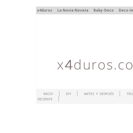
x4duros
La Novia Novata
Baby-Deco
Deco-In
INICIO
DIY
ANTES Y DESPUÉS
TRU
RECIENTE
.