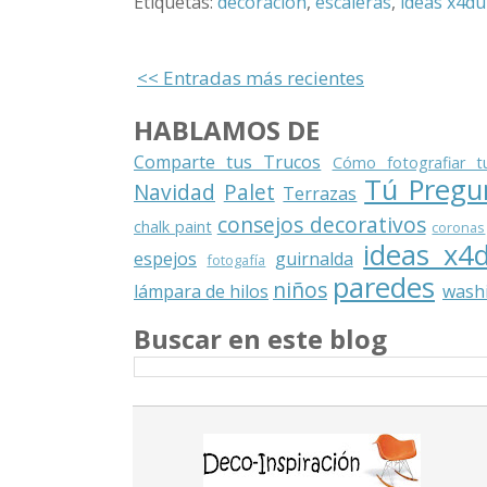
Etiquetas:
decoración
,
escaleras
,
ideas x4du
<< Entradas más recientes
HABLAMOS DE
Comparte tus Trucos
Cómo fotografiar t
Tú Pregu
Navidad
Palet
Terrazas
consejos decorativos
chalk paint
coronas
ideas x4
espejos
guirnalda
fotogafía
paredes
niños
lámpara de hilos
washi
Buscar en este blog