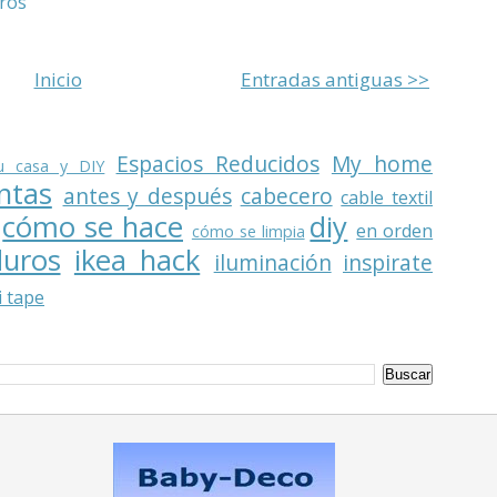
ros
Inicio
Entradas antiguas >>
Espacios Reducidos
My home
u casa y DIY
ntas
antes y después
cabecero
cable textil
cómo se hace
diy
en orden
cómo se limpia
duros
ikea hack
iluminación
inspirate
 tape