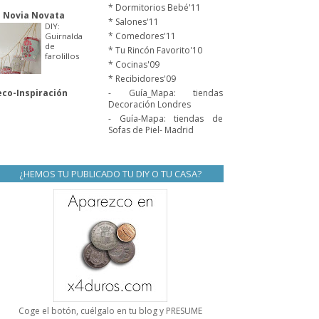
* Dormitorios Bebé'11
 Novia Novata
* Salones'11
DIY:
* Comedores'11
Guirnalda
de
* Tu Rincón Favorito'10
farolillos
* Cocinas'09
* Recibidores'09
co-Inspiración
- Guía_Mapa: tiendas
Decoración Londres
- Guía-Mapa: tiendas de
Sofas de Piel- Madrid
¿HEMOS TU PUBLICADO TU DIY O TU CASA?
Coge el botón, cuélgalo en tu blog y PRESUME