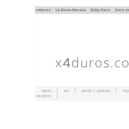
x4duros
La Novia Novata
Baby-Deco
Deco-In
INICIO
DIY
ANTES Y DESPUÉS
TRU
RECIENTE
.