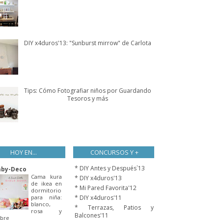
DIY x4duros'13: "Sunburst mirrow" de Carlota
Tips: Cómo Fotografiar niños por Guardando
Tesoros y más
HOY EN...
CONCURSOS Y +
* DIY Antes y Después`13
aby-Deco
Cama kura
* DIY x4duros'13
de ikea en
* Mi Pared Favorita'12
dormitorio
para niña:
* DIY x4duros'11
blanco,
* Terrazas, Patios y
rosa y
Balcones'11
bre