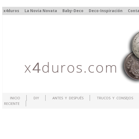
x4duros
La Novia Novata
Baby-Deco
Deco-Inspiración
Cont
INICIO
DIY
ANTES Y DESPUÉS
TRUCOS Y CONSEJOS
RECIENTE
.