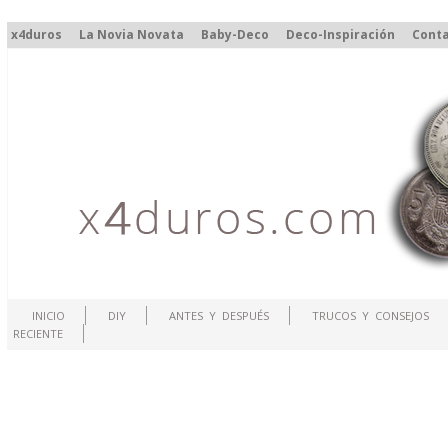
x4duros
La Novia Novata
Baby-Deco
Deco-Inspiración
Cont
INICIO
DIY
ANTES Y DESPUÉS
TRUCOS Y CONSEJOS
RECIENTE
.