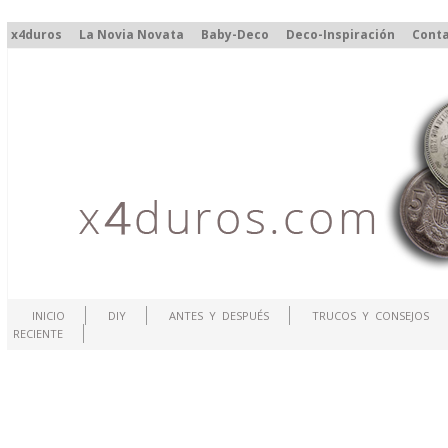
x4duros
La Novia Novata
Baby-Deco
Deco-Inspiración
Cont
INICIO
DIY
ANTES Y DESPUÉS
TRUCOS Y CONSEJOS
RECIENTE
.