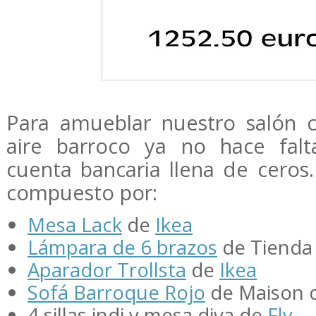
Para amueblar nuestro salón 
aire barroco ya no hace fal
cuenta bancaria llena de ceros
compuesto por:
Mesa
Lack
de
Ikea
Lámpara de 6 brazos
de Tiend
Aparador
Trollsta
de
Ikea
Sofá
Barroque
Rojo
de
Maison
4 sillas
indi
y mesa diva de
Fly