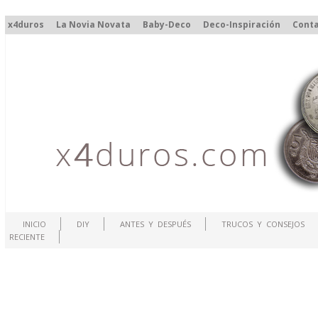
x4duros
La Novia Novata
Baby-Deco
Deco-Inspiración
Cont
INICIO
DIY
ANTES Y DESPUÉS
TRUCOS Y CONSEJOS
RECIENTE
.