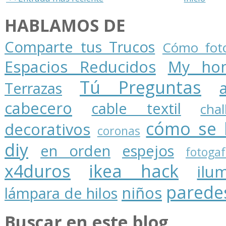
HABLAMOS DE
Comparte tus Trucos
Cómo foto
Espacios Reducidos
My ho
Tú Preguntas
Terrazas
cabecero
cable textil
cha
cómo se 
decorativos
coronas
diy
en orden
espejos
fotogaf
x4duros
ikea hack
ilu
parede
niños
lámpara de hilos
Buscar en este blog