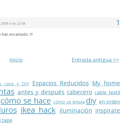
1
 2009 a las 22:08
 han encantado..!!!
Inicio
Entrada antigua >>
Espacios Reducidos
My home
u casa y DIY
ntas
antes y después
cabecero
cable textil
cómo se hace
diy
en orden
cómo se limpia
duros
ikea hack
iluminación
inspirate
 tape