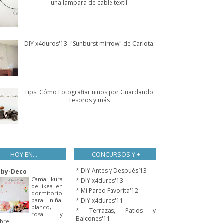
una lampara de cable textil
DIY x4duros'13: "Sunburst mirrow" de Carlota
Tips: Cómo Fotografiar niños por Guardando
Tesoros y más
HOY EN...
CONCURSOS Y +
* DIY Antes y Después`13
aby-Deco
Cama kura
* DIY x4duros'13
de ikea en
* Mi Pared Favorita'12
dormitorio
para niña:
* DIY x4duros'11
blanco,
* Terrazas, Patios y
rosa y
Balcones'11
bre