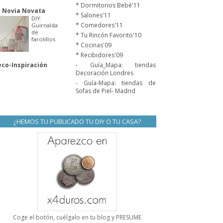
* Dormitorios Bebé'11
 Novia Novata
* Salones'11
DIY:
* Comedores'11
Guirnalda
de
* Tu Rincón Favorito'10
farolillos
* Cocinas'09
* Recibidores'09
co-Inspiración
- Guía_Mapa: tiendas
Decoración Londres
- Guía-Mapa: tiendas de
Sofas de Piel- Madrid
¿HEMOS TU PUBLICADO TU DIY O TU CASA?
Coge el botón, cuélgalo en tu blog y PRESUME