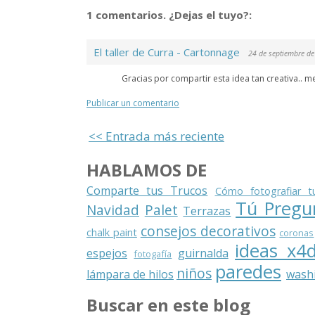
1 comentarios. ¿Dejas el tuyo?:
El taller de Curra - Cartonnage
24 de septiembre de
Gracias por compartir esta idea tan creativa.. me
Publicar un comentario
<< Entrada más reciente
HABLAMOS DE
Comparte tus Trucos
Cómo fotografiar t
Tú Pregu
Navidad
Palet
Terrazas
consejos decorativos
chalk paint
coronas
ideas x4
espejos
guirnalda
fotogafía
paredes
niños
lámpara de hilos
washi
Buscar en este blog