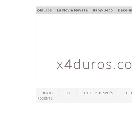
x4duros
La Novia Novata
Baby-Deco
Deco-In
INICIO
DIY
ANTES Y DESPUÉS
TRU
RECIENTE
.