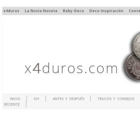
x4duros
La Novia Novata
Baby-Deco
Deco-Inspiración
Cont
INICIO
DIY
ANTES Y DESPUÉS
TRUCOS Y CONSEJOS
RECIENTE
.