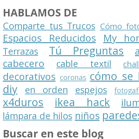
HABLAMOS DE
Comparte tus Trucos
Cómo foto
Espacios Reducidos
My ho
Tú Preguntas
Terrazas
cabecero
cable textil
cha
cómo se 
decorativos
coronas
diy
en orden
espejos
fotogaf
x4duros
ikea hack
ilu
parede
niños
lámpara de hilos
Buscar en este blog