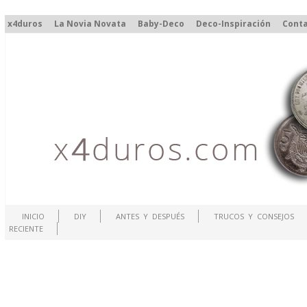
x4duros
La Novia Novata
Baby-Deco
Deco-Inspiración
Cont
INICIO
DIY
ANTES Y DESPUÉS
TRUCOS Y CONSEJOS
RECIENTE
.