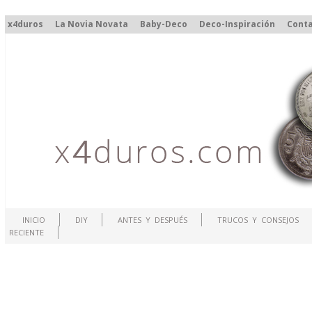
x4duros
La Novia Novata
Baby-Deco
Deco-Inspiración
Cont
INICIO
DIY
ANTES Y DESPUÉS
TRUCOS Y CONSEJOS
RECIENTE
.