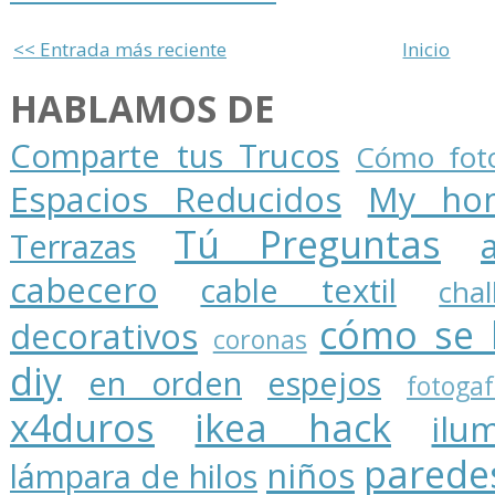
<< Entrada más reciente
Inicio
HABLAMOS DE
Comparte tus Trucos
Cómo foto
Espacios Reducidos
My ho
Tú Preguntas
Terrazas
cabecero
cable textil
cha
cómo se 
decorativos
coronas
diy
en orden
espejos
fotogaf
x4duros
ikea hack
ilu
parede
niños
lámpara de hilos