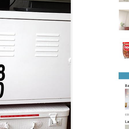
B
co
La