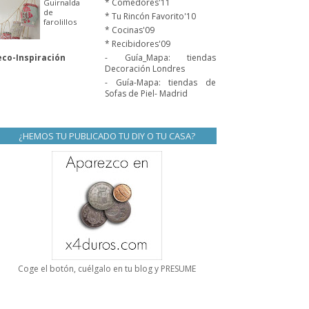
* Comedores'11
Guirnalda
de
* Tu Rincón Favorito'10
farolillos
* Cocinas'09
* Recibidores'09
co-Inspiración
- Guía_Mapa: tiendas
Decoración Londres
- Guía-Mapa: tiendas de
Sofas de Piel- Madrid
¿HEMOS TU PUBLICADO TU DIY O TU CASA?
Coge el botón, cuélgalo en tu blog y PRESUME