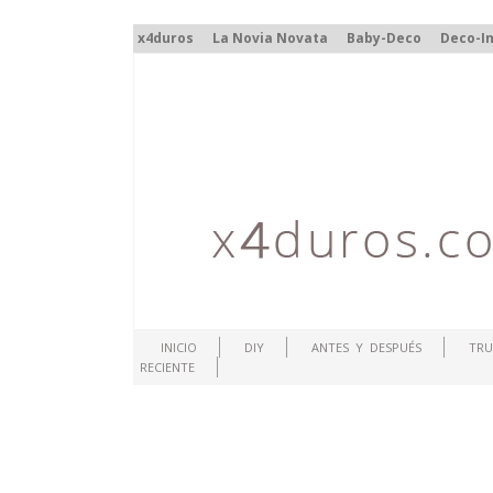
x4duros
La Novia Novata
Baby-Deco
Deco-In
INICIO
DIY
ANTES Y DESPUÉS
TRU
RECIENTE
.