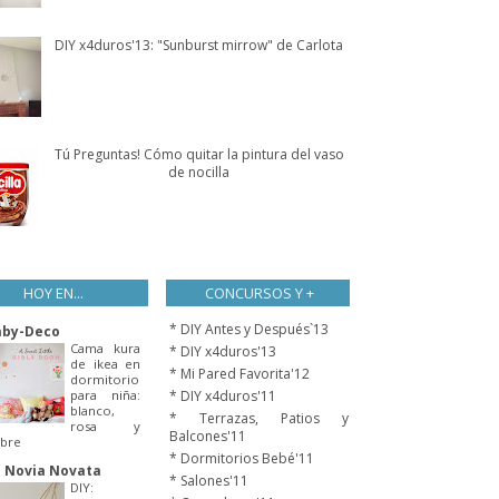
DIY x4duros'13: "Sunburst mirrow" de Carlota
Tú Preguntas! Cómo quitar la pintura del vaso
de nocilla
HOY EN...
CONCURSOS Y +
* DIY Antes y Después`13
aby-Deco
Cama kura
* DIY x4duros'13
de ikea en
* Mi Pared Favorita'12
dormitorio
para niña:
* DIY x4duros'11
blanco,
* Terrazas, Patios y
rosa y
Balcones'11
bre
* Dormitorios Bebé'11
 Novia Novata
* Salones'11
DIY: