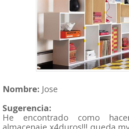
Nombre:
Jose
Sugerencia:
He encontrado como hac
almacenaje x4duros!!! queda my 