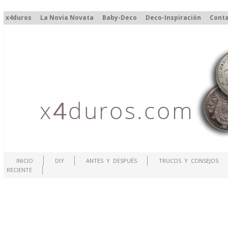
x4duros
La Novia Novata
Baby-Deco
Deco-Inspiración
Cont
INICIO
DIY
ANTES Y DESPUÉS
TRUCOS Y CONSEJOS
RECIENTE
.