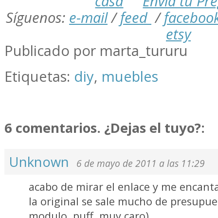
casa
Envía tu Pr
Síguenos:
e-mail
/
feed
/
faceboo
etsy
Publicado por marta_tururu
Etiquetas:
diy
,
muebles
6 comentarios. ¿Dejas el tuyo?:
Unknown
6 de mayo de 2011 a las 11:29
acabo de mirar el enlace y me encanta
la original se sale mucho de presupues
modulo, puff, muy caro)