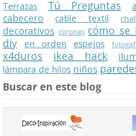
Tú Preguntas
Terrazas
cabecero
cable textil
cha
cómo se 
decorativos
coronas
diy
en orden
espejos
fotogaf
x4duros
ikea hack
ilu
parede
niños
lámpara de hilos
Buscar en este blog