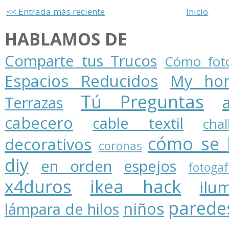
<< Entrada más reciente
Inicio
HABLAMOS DE
Comparte tus Trucos
Cómo foto
Espacios Reducidos
My ho
Tú Preguntas
Terrazas
cabecero
cable textil
cha
cómo se 
decorativos
coronas
diy
en orden
espejos
fotogaf
x4duros
ikea hack
ilu
parede
niños
lámpara de hilos