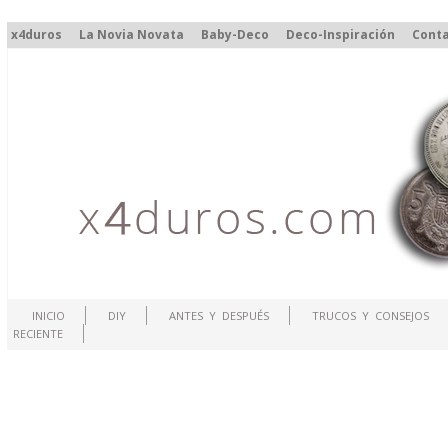
x4duros
La Novia Novata
Baby-Deco
Deco-Inspiración
Cont
INICIO
DIY
ANTES Y DESPUÉS
TRUCOS Y CONSEJOS
RECIENTE
.