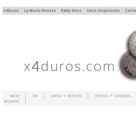
x4duros
La Novia Novata
Baby-Deco
Deco-Inspiración
Cont
INICIO
DIY
ANTES Y DESPUÉS
TRUCOS Y CONSEJOS
RECIENTE
.