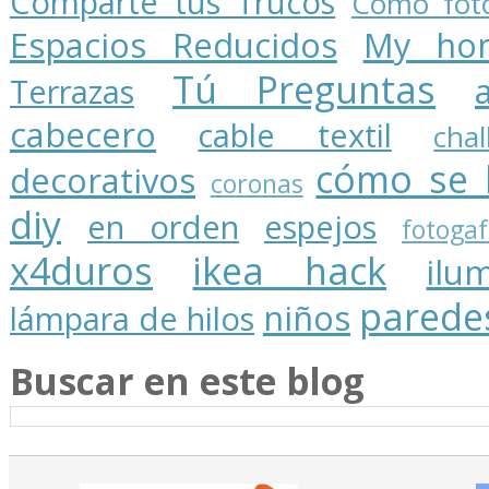
Comparte tus Trucos
Cómo foto
Espacios Reducidos
My ho
Tú Preguntas
Terrazas
cabecero
cable textil
cha
cómo se 
decorativos
coronas
diy
en orden
espejos
fotogaf
x4duros
ikea hack
ilu
parede
niños
lámpara de hilos
Buscar en este blog