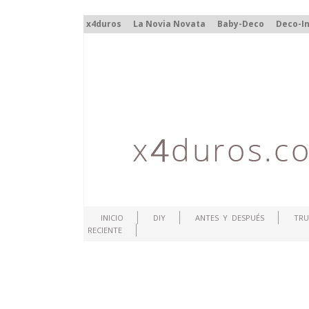
x4duros
La Novia Novata
Baby-Deco
Deco-In
INICIO
DIY
ANTES Y DESPUÉS
TRU
RECIENTE
.