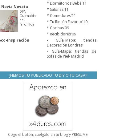
* Dormitorios Bebé'11
 Novia Novata
* Salones'11
DIY:
* Comedores'11
Guirnalda
de
* Tu Rincón Favorito'10
farolillos
* Cocinas'09
* Recibidores'09
co-Inspiración
- Guía_Mapa: tiendas
Decoración Londres
- Guía-Mapa: tiendas de
Sofas de Piel- Madrid
¿HEMOS TU PUBLICADO TU DIY O TU CASA?
Coge el botón, cuélgalo en tu blog y PRESUME