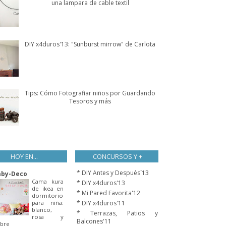
una lampara de cable textil
DIY x4duros'13: "Sunburst mirrow" de Carlota
Tips: Cómo Fotografiar niños por Guardando
Tesoros y más
HOY EN...
CONCURSOS Y +
* DIY Antes y Después`13
aby-Deco
Cama kura
* DIY x4duros'13
de ikea en
* Mi Pared Favorita'12
dormitorio
para niña:
* DIY x4duros'11
blanco,
* Terrazas, Patios y
rosa y
Balcones'11
bre