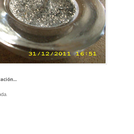
ación...
ada.