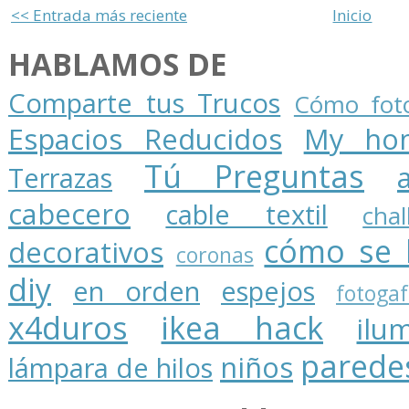
<< Entrada más reciente
Inicio
HABLAMOS DE
Comparte tus Trucos
Cómo foto
Espacios Reducidos
My ho
Tú Preguntas
Terrazas
cabecero
cable textil
cha
cómo se 
decorativos
coronas
diy
en orden
espejos
fotogaf
x4duros
ikea hack
ilu
parede
niños
lámpara de hilos