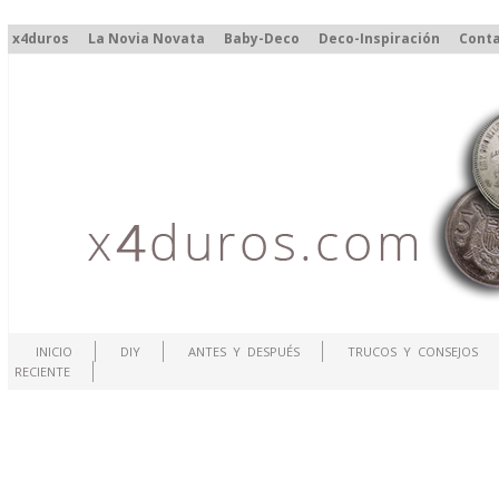
x4duros
La Novia Novata
Baby-Deco
Deco-Inspiración
Cont
INICIO
DIY
ANTES Y DESPUÉS
TRUCOS Y CONSEJOS
RECIENTE
.