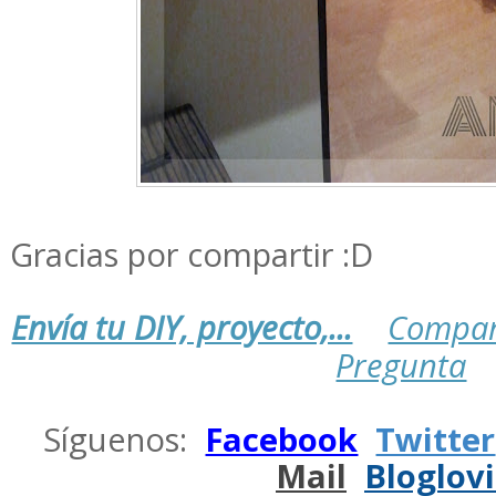
Gracias por compartir :D
Envía tu DIY, proyecto,...
Compar
Pregunta
.
Síguenos:
Facebook
Twitter
Mail
Bloglov