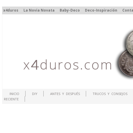
x4duros
La Novia Novata
Baby-Deco
Deco-Inspiración
Cont
INICIO
DIY
ANTES Y DESPUÉS
TRUCOS Y CONSEJOS
RECIENTE
.