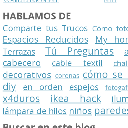
<< Entrada más reciente
Inicio
HABLAMOS DE
Comparte tus Trucos
Cómo foto
Espacios Reducidos
My ho
Tú Preguntas
Terrazas
cabecero
cable textil
cha
cómo se 
decorativos
coronas
diy
en orden
espejos
fotogaf
x4duros
ikea hack
ilu
parede
niños
lámpara de hilos
Buscar en este blog