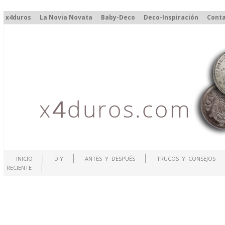
x4duros
La Novia Novata
Baby-Deco
Deco-Inspiración
Cont
INICIO
DIY
ANTES Y DESPUÉS
TRUCOS Y CONSEJOS
RECIENTE
.