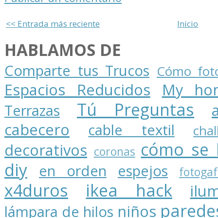
<< Entrada más reciente
Inicio
HABLAMOS DE
Comparte tus Trucos
Cómo foto
Espacios Reducidos
My ho
Tú Preguntas
Terrazas
cabecero
cable textil
cha
cómo se 
decorativos
coronas
diy
en orden
espejos
fotogaf
x4duros
ikea hack
ilu
parede
niños
lámpara de hilos