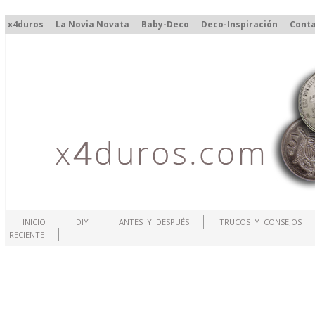
x4duros
La Novia Novata
Baby-Deco
Deco-Inspiración
Cont
INICIO
DIY
ANTES Y DESPUÉS
TRUCOS Y CONSEJOS
RECIENTE
.