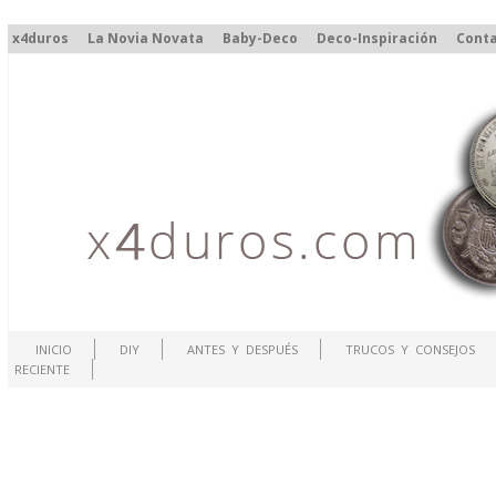
x4duros
La Novia Novata
Baby-Deco
Deco-Inspiración
Cont
INICIO
DIY
ANTES Y DESPUÉS
TRUCOS Y CONSEJOS
RECIENTE
.