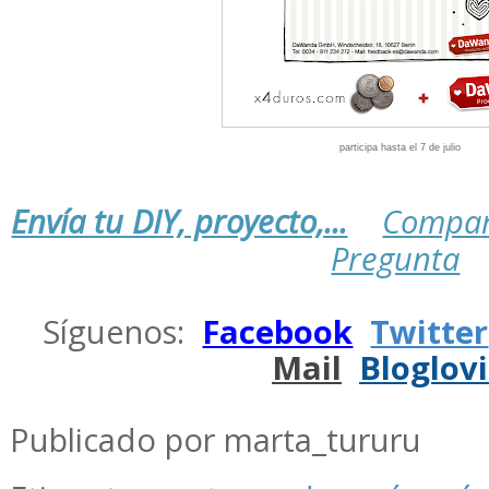
participa hasta el 7 de julio
Envía tu DIY, proyecto,...
Compar
Pregunta
.
Síguenos:
Facebook
Twitter
Mail
Bloglov
.
Publicado por marta_tururu