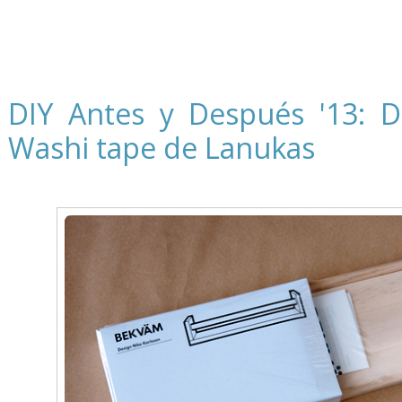
DIY Antes y Después '13: D
Washi tape de Lanukas