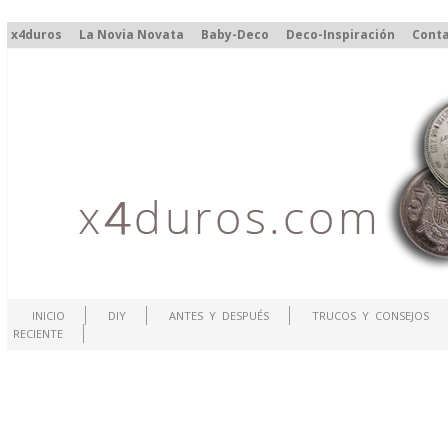
x4duros
La Novia Novata
Baby-Deco
Deco-Inspiración
Cont
INICIO
DIY
ANTES Y DESPUÉS
TRUCOS Y CONSEJOS
RECIENTE
.