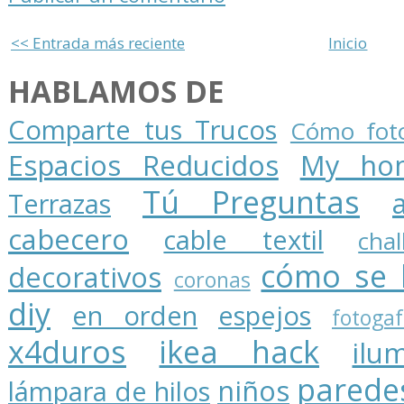
<< Entrada más reciente
Inicio
HABLAMOS DE
Comparte tus Trucos
Cómo foto
Espacios Reducidos
My ho
Tú Preguntas
Terrazas
cabecero
cable textil
cha
cómo se 
decorativos
coronas
diy
en orden
espejos
fotogaf
x4duros
ikea hack
ilu
parede
niños
lámpara de hilos