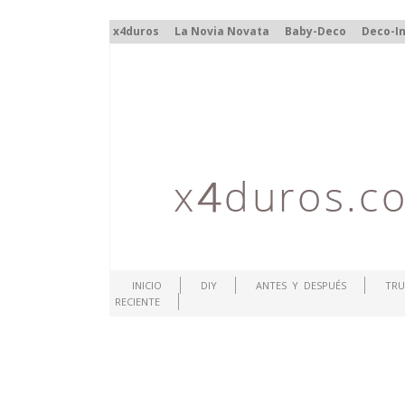
x4duros
La Novia Novata
Baby-Deco
Deco-In
INICIO
DIY
ANTES Y DESPUÉS
TRU
RECIENTE
.