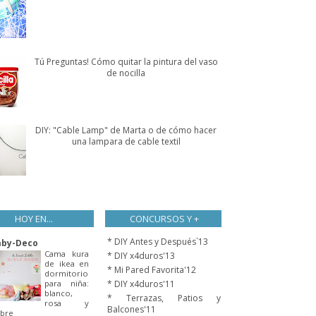
Tú Preguntas! Cómo quitar la pintura del vaso
de nocilla
DIY: "Cable Lamp" de Marta o de cómo hacer
una lampara de cable textil
HOY EN...
CONCURSOS Y +
* DIY Antes y Después`13
aby-Deco
Cama kura
* DIY x4duros'13
de ikea en
* Mi Pared Favorita'12
dormitorio
para niña:
* DIY x4duros'11
blanco,
* Terrazas, Patios y
rosa y
Balcones'11
bre