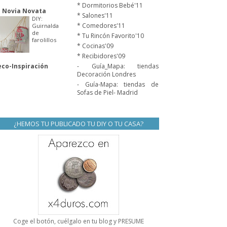
* Dormitorios Bebé'11
 Novia Novata
* Salones'11
DIY:
* Comedores'11
Guirnalda
de
* Tu Rincón Favorito'10
farolillos
* Cocinas'09
* Recibidores'09
co-Inspiración
- Guía_Mapa: tiendas
Decoración Londres
- Guía-Mapa: tiendas de
Sofas de Piel- Madrid
¿HEMOS TU PUBLICADO TU DIY O TU CASA?
Coge el botón, cuélgalo en tu blog y PRESUME