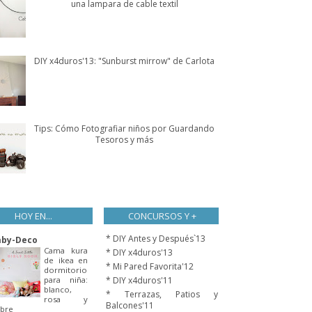
una lampara de cable textil
DIY x4duros'13: "Sunburst mirrow" de Carlota
Tips: Cómo Fotografiar niños por Guardando
Tesoros y más
HOY EN...
CONCURSOS Y +
* DIY Antes y Después`13
aby-Deco
Cama kura
* DIY x4duros'13
de ikea en
* Mi Pared Favorita'12
dormitorio
para niña:
* DIY x4duros'11
blanco,
* Terrazas, Patios y
rosa y
Balcones'11
bre