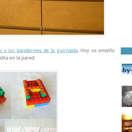
o y los banderines de la guirnalda
. Hoy os enseño
ita en la pared.