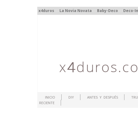
x4duros
La Novia Novata
Baby-Deco
Deco-In
INICIO
DIY
ANTES Y DESPUÉS
TRU
RECIENTE
.