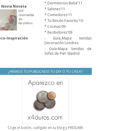
* Dormitorios Bebé'11
 Novia Novata
* Salones'11
DIY:
* Comedores'11
Guirnalda
de
* Tu Rincón Favorito'10
farolillos
* Cocinas'09
* Recibidores'09
co-Inspiración
- Guía_Mapa: tiendas
Decoración Londres
- Guía-Mapa: tiendas de
Sofas de Piel- Madrid
¿HEMOS TU PUBLICADO TU DIY O TU CASA?
Coge el botón, cuélgalo en tu blog y PRESUME