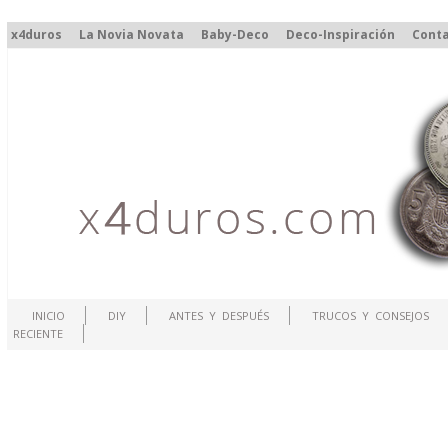
x4duros
La Novia Novata
Baby-Deco
Deco-Inspiración
Cont
INICIO
DIY
ANTES Y DESPUÉS
TRUCOS Y CONSEJOS
RECIENTE
.