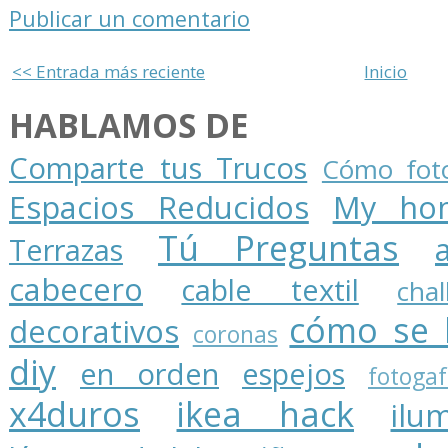
Publicar un comentario
<< Entrada más reciente
Inicio
HABLAMOS DE
Comparte tus Trucos
Cómo foto
Espacios Reducidos
My ho
Tú Preguntas
Terrazas
cabecero
cable textil
cha
cómo se 
decorativos
coronas
diy
en orden
espejos
fotogaf
x4duros
ikea hack
ilu