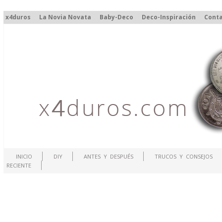
x4duros
La Novia Novata
Baby-Deco
Deco-Inspiración
Cont
INICIO
DIY
ANTES Y DESPUÉS
TRUCOS Y CONSEJOS
RECIENTE
.