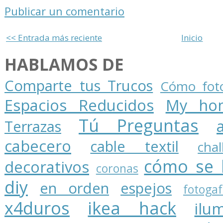
Publicar un comentario
<< Entrada más reciente
Inicio
HABLAMOS DE
Comparte tus Trucos
Cómo foto
Espacios Reducidos
My ho
Tú Preguntas
Terrazas
cabecero
cable textil
cha
cómo se 
decorativos
coronas
diy
en orden
espejos
fotogaf
x4duros
ikea hack
ilu