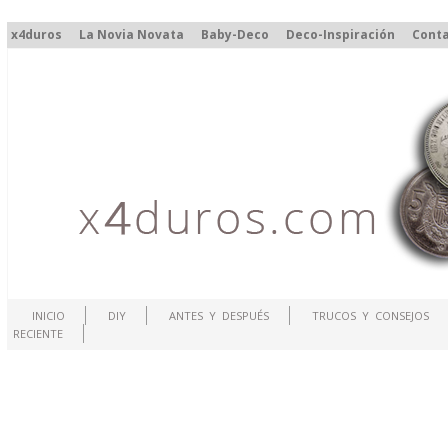
x4duros
La Novia Novata
Baby-Deco
Deco-Inspiración
Cont
INICIO
DIY
ANTES Y DESPUÉS
TRUCOS Y CONSEJOS
RECIENTE
.