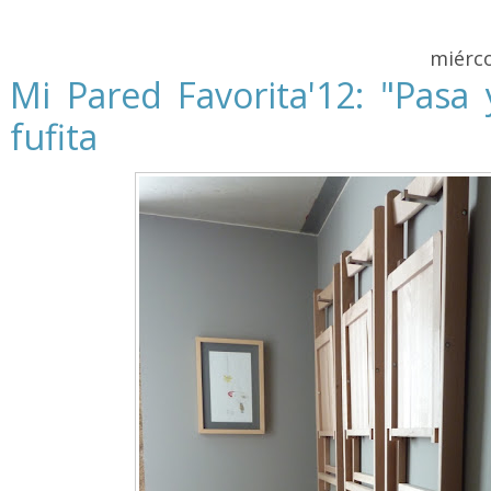
miérco
Mi Pared Favorita'12: "Pasa 
fufita