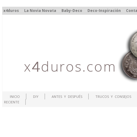
x4duros
La Novia Novata
Baby-Deco
Deco-Inspiración
Cont
INICIO
DIY
ANTES Y DESPUÉS
TRUCOS Y CONSEJOS
RECIENTE
.