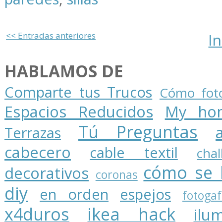
<< Entradas anteriores
In
HABLAMOS DE
Comparte tus Trucos
Cómo foto
Espacios Reducidos
My ho
Tú Preguntas
Terrazas
cabecero
cable textil
cha
cómo se 
decorativos
coronas
diy
en orden
espejos
fotogaf
x4duros
ikea hack
ilu