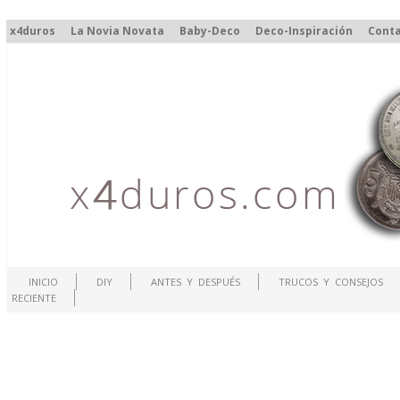
x4duros
La Novia Novata
Baby-Deco
Deco-Inspiración
Cont
INICIO
DIY
ANTES Y DESPUÉS
TRUCOS Y CONSEJOS
RECIENTE
.