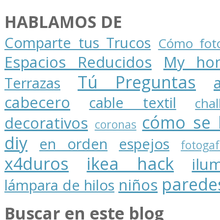
HABLAMOS DE
Comparte tus Trucos
Cómo foto
Espacios Reducidos
My ho
Tú Preguntas
Terrazas
cabecero
cable textil
cha
cómo se 
decorativos
coronas
diy
en orden
espejos
fotogaf
x4duros
ikea hack
ilu
parede
niños
lámpara de hilos
Buscar en este blog