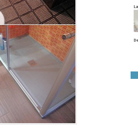
La
De