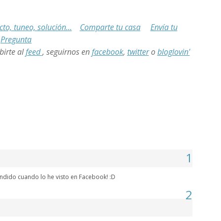
to, tuneo, solución...
Comparte tu casa
Envía tu
Pregunta
birte al
feed
,
seguirnos en
facebook
,
twitter
o
bloglovin'
1
ndido cuando lo he visto en Facebook! :D
2