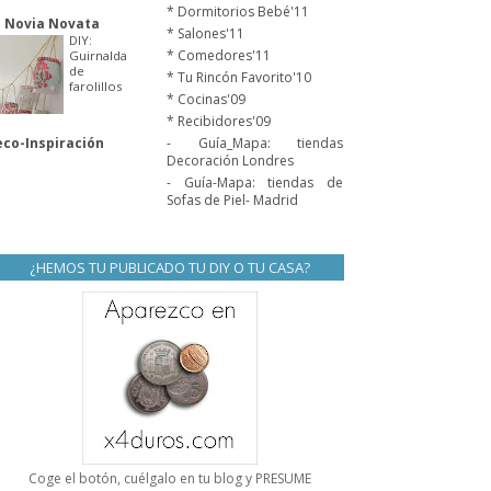
* Dormitorios Bebé'11
 Novia Novata
* Salones'11
DIY:
* Comedores'11
Guirnalda
de
* Tu Rincón Favorito'10
farolillos
* Cocinas'09
* Recibidores'09
co-Inspiración
- Guía_Mapa: tiendas
Decoración Londres
- Guía-Mapa: tiendas de
Sofas de Piel- Madrid
¿HEMOS TU PUBLICADO TU DIY O TU CASA?
Coge el botón, cuélgalo en tu blog y PRESUME