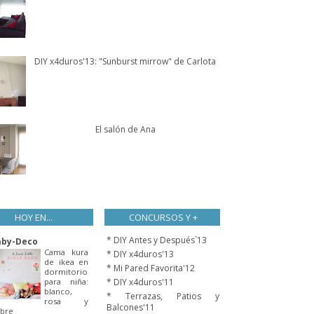
DIY x4duros'13: "Sunburst mirrow" de Carlota
El salón de Ana
HOY EN...
CONCURSOS Y +
* DIY Antes y Después`13
aby-Deco
Cama kura
* DIY x4duros'13
de ikea en
* Mi Pared Favorita'12
dormitorio
para niña:
* DIY x4duros'11
blanco,
* Terrazas, Patios y
rosa y
Balcones'11
bre