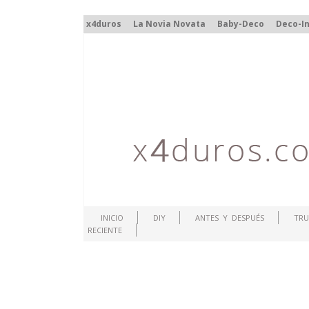
x4duros
La Novia Novata
Baby-Deco
Deco-In
INICIO
DIY
ANTES Y DESPUÉS
TRU
RECIENTE
.