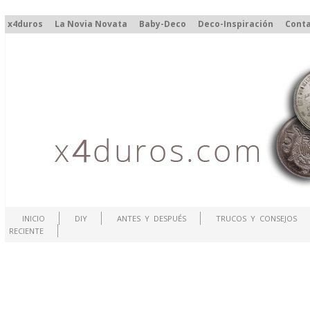
x4duros
La Novia Novata
Baby-Deco
Deco-Inspiración
Cont
INICIO
DIY
ANTES Y DESPUÉS
TRUCOS Y CONSEJOS
RECIENTE
.