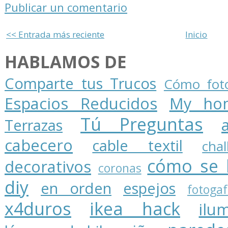
Publicar un comentario
<< Entrada más reciente
Inicio
HABLAMOS DE
Comparte tus Trucos
Cómo foto
Espacios Reducidos
My ho
Tú Preguntas
Terrazas
cabecero
cable textil
cha
cómo se 
decorativos
coronas
diy
en orden
espejos
fotogaf
x4duros
ikea hack
ilu