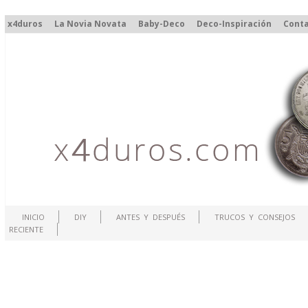
x4duros
La Novia Novata
Baby-Deco
Deco-Inspiración
Cont
INICIO
DIY
ANTES Y DESPUÉS
TRUCOS Y CONSEJOS
RECIENTE
.