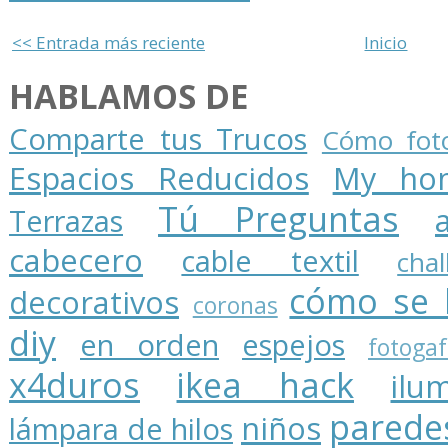
<< Entrada más reciente
Inicio
HABLAMOS DE
Comparte tus Trucos
Cómo foto
Espacios Reducidos
My ho
Tú Preguntas
Terrazas
cabecero
cable textil
cha
cómo se 
decorativos
coronas
diy
en orden
espejos
fotogaf
x4duros
ikea hack
ilu
parede
niños
lámpara de hilos