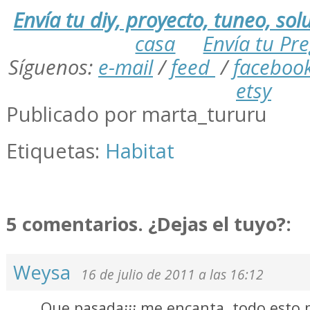
Envía tu diy, proyecto, tuneo, solu
casa
Envía tu Pr
Síguenos:
e-mail
/
feed
/
faceboo
etsy
Publicado por marta_tururu
Etiquetas:
Habitat
5 comentarios. ¿Dejas el tuyo?:
Weysa
16 de julio de 2011 a las 16:12
Que pasada¡¡¡ me encanta, todo esto 