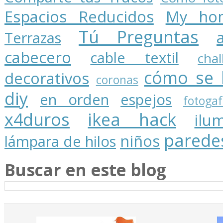
Espacios Reducidos
My ho
Tú Preguntas
Terrazas
cabecero
cable textil
cha
cómo se 
decorativos
coronas
diy
en orden
espejos
fotogaf
x4duros
ikea hack
ilu
parede
niños
lámpara de hilos
Buscar en este blog