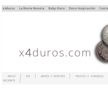
x4duros
La Novia Novata
Baby-Deco
Deco-Inspiración
Cont
INICIO
DIY
ANTES Y DESPUÉS
TRUCOS Y CONSEJOS
RECIENTE
.