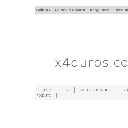
x4duros
La Novia Novata
Baby-Deco
Deco-In
INICIO
DIY
ANTES Y DESPUÉS
TRU
RECIENTE
.