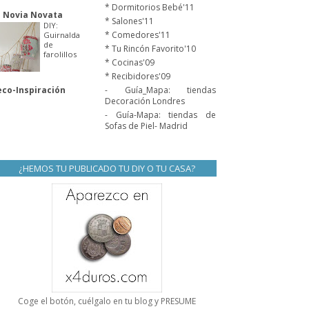
* Dormitorios Bebé'11
 Novia Novata
* Salones'11
DIY:
* Comedores'11
Guirnalda
de
* Tu Rincón Favorito'10
farolillos
* Cocinas'09
* Recibidores'09
co-Inspiración
- Guía_Mapa: tiendas
Decoración Londres
- Guía-Mapa: tiendas de
Sofas de Piel- Madrid
¿HEMOS TU PUBLICADO TU DIY O TU CASA?
Coge el botón, cuélgalo en tu blog y PRESUME