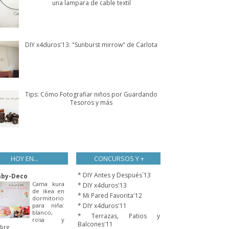
una lampara de cable textil
DIY x4duros'13: "Sunburst mirrow" de Carlota
Tips: Cómo Fotografiar niños por Guardando
Tesoros y más
HOY EN...
CONCURSOS Y +
* DIY Antes y Después`13
aby-Deco
Cama kura
* DIY x4duros'13
de ikea en
* Mi Pared Favorita'12
dormitorio
para niña:
* DIY x4duros'11
blanco,
* Terrazas, Patios y
rosa y
Balcones'11
bre