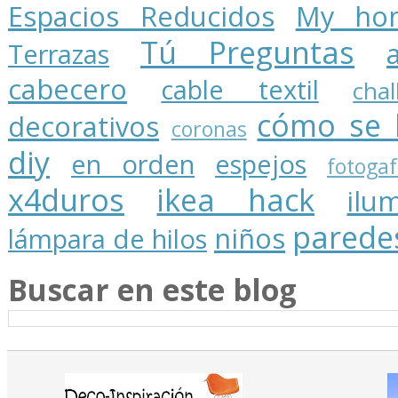
Espacios Reducidos
My ho
Tú Preguntas
Terrazas
cabecero
cable textil
cha
cómo se 
decorativos
coronas
diy
en orden
espejos
fotogaf
x4duros
ikea hack
ilu
parede
niños
lámpara de hilos
Buscar en este blog