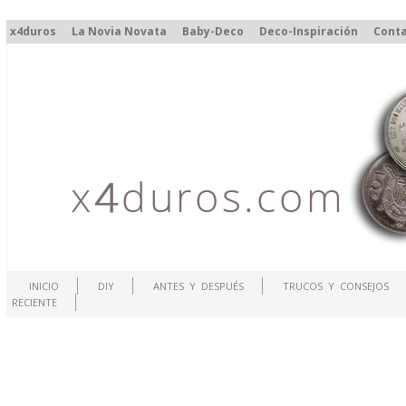
x4duros
La Novia Novata
Baby-Deco
Deco-Inspiración
Cont
INICIO
DIY
ANTES Y DESPUÉS
TRUCOS Y CONSEJOS
RECIENTE
.