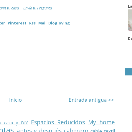
La
rte tu casa
Envía tu Pregunta
ter
Pinterest
Rss
Mail
Blogloving
De
Inicio
Entrada antigua >>
Espacios Reducidos
My home
u casa y DIY
ntas
antes y después
cabecero
cable textil