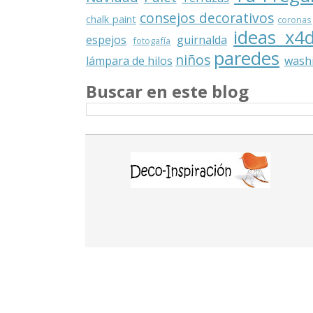
consejos decorativos
chalk paint
coronas
ideas x4
espejos
guirnalda
fotogafía
paredes
niños
lámpara de hilos
washi
Buscar en este blog