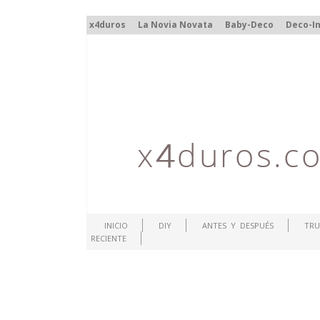
x4duros
La Novia Novata
Baby-Deco
Deco-In
INICIO
DIY
ANTES Y DESPUÉS
TRU
RECIENTE
.