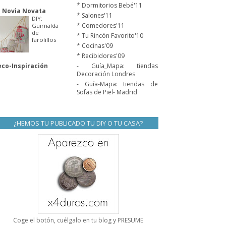
* Dormitorios Bebé'11
 Novia Novata
* Salones'11
DIY:
* Comedores'11
Guirnalda
de
* Tu Rincón Favorito'10
farolillos
* Cocinas'09
* Recibidores'09
co-Inspiración
- Guía_Mapa: tiendas
Decoración Londres
- Guía-Mapa: tiendas de
Sofas de Piel- Madrid
¿HEMOS TU PUBLICADO TU DIY O TU CASA?
Coge el botón, cuélgalo en tu blog y PRESUME