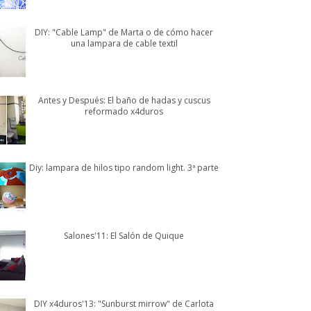
DIY: "Cable Lamp" de Marta o de cómo hacer
una lampara de cable textil
Antes y Después: El baño de hadas y cuscus
reformado x4duros
Diy: lampara de hilos tipo random light. 3ª parte
Salones'11: El Salón de Quique
DIY x4duros'13: "Sunburst mirrow" de Carlota