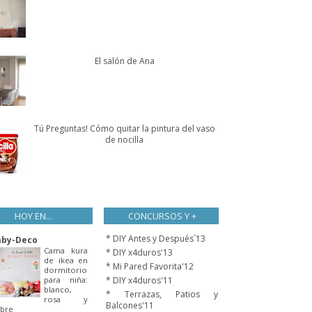
El salón de Ana
Tú Preguntas! Cómo quitar la pintura del vaso
de nocilla
HOY EN...
CONCURSOS Y +
* DIY Antes y Después`13
aby-Deco
Cama kura
* DIY x4duros'13
de ikea en
* Mi Pared Favorita'12
dormitorio
para niña:
* DIY x4duros'11
blanco,
* Terrazas, Patios y
rosa y
Balcones'11
bre