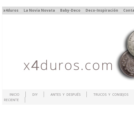
x4duros
La Novia Novata
Baby-Deco
Deco-Inspiración
Cont
INICIO
DIY
ANTES Y DESPUÉS
TRUCOS Y CONSEJOS
RECIENTE
.