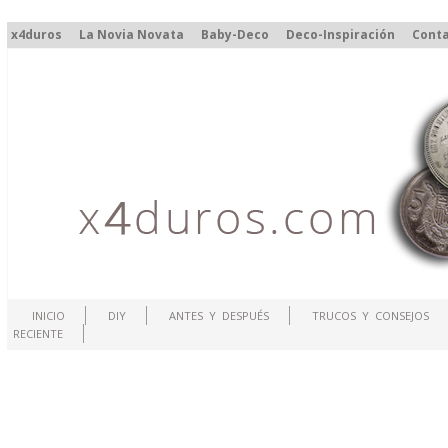
x4duros
La Novia Novata
Baby-Deco
Deco-Inspiración
Cont
INICIO
DIY
ANTES Y DESPUÉS
TRUCOS Y CONSEJOS
RECIENTE
.