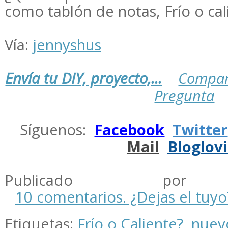
como tablón de notas, Frío o ca
Vía:
jennyshus
Envía tu DIY, proyecto,...
Compar
Pregunta
.
Síguenos:
Facebook
Twitter
Mail
Bloglov
.
Publicado por m
10 comentarios. ¿Dejas el tuyo
Etiquetas:
Frío o Caliente?
,
nuev