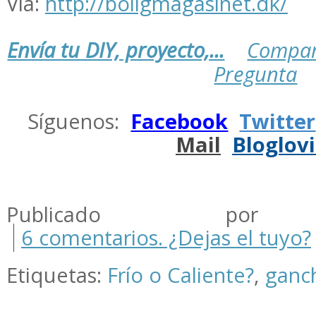
Vía:
http://boligmagasinet.dk/
Envía tu DIY, proyecto,...
Compar
Pregunta
.
Síguenos:
Facebook
Twitter
Mail
Bloglov
.
Publicado por m
6 comentarios. ¿Dejas el tuyo?
Etiquetas:
Frío o Caliente?
,
ganch